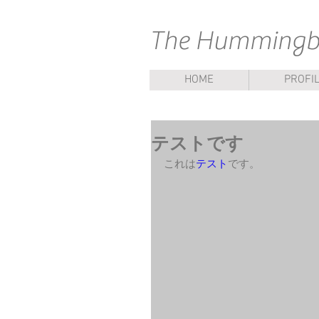
​The Hummingbi
HOME
PROFI
テストです
これは
テスト
です。