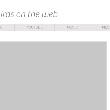
rds on the web
LE
YOUTUBE
MUSIC
MES