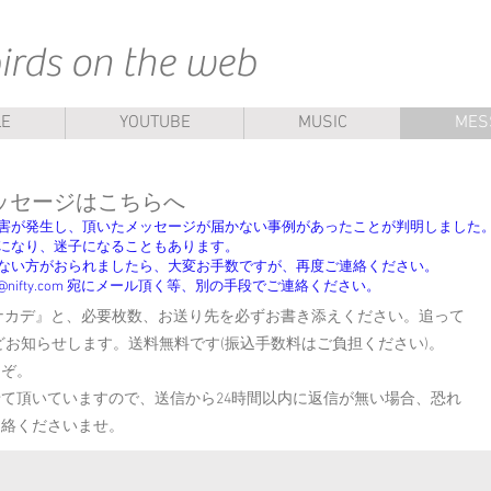
rds on the web
LE
YOUTUBE
MUSIC
MES
へのメッセージはこちらへ
害が発生し、頂いたメッセージが届かない事例があったことが判明しました
になり、迷子になることもあります。
ない方がおられましたら、大変お手数ですが、再度ご連絡ください。
i@nifty.com 宛にメール頂く等、別の手段でご連絡ください。
ナカデ』と、必要枚数、お送り先を必ずお書き添えください。追って
などお知らせします。送料無料です(振込手数料はご負担ください)。
ぞ。​
て頂いていますので、送信から24時間以内に返信が無い場合、恐れ
連絡くださいませ。