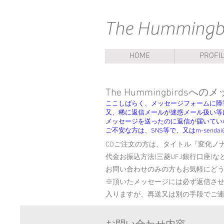
​The Hummingbi
HOME
PROFI
The Hummingbirds
ここしばらく、メッセージフォームに障
又、稀に返信メールが迷惑メール扱い等
メッセージを送ったのに返信が届いてい
ご不安な方は、SNS等で、又はm-senda
CDご注文の方は、タイトル『変化ノ
代金お振込方法(三菱UFJ銀行口座)
お問い合わせのみの方もお気軽にどう
※頂いたメッセージには必ず返信させ
入りますが、再送又は別の手段でご